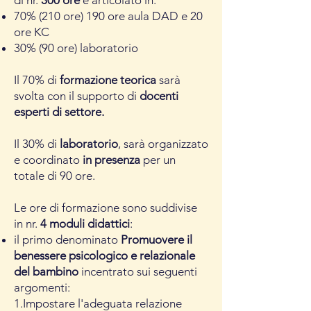
di nr.
300 ore
è articolato in:
70% (210 ore) 190 ore aula DAD e 20
ore KC
30% (90 ore) laboratorio
Il 70% di
formazione teorica
sarà
svolta con il supporto di
docenti
esperti di settore.
Il 30% di
labo
ratorio
, sarà organizzato
e coordinato
in presenza
per un
totale di 90 ore.
Le ore di formazione sono suddivise
in nr.
4 moduli didattici
:
il primo
denominato
Promuovere il
benessere psicologico e relazionale
del bambino
incentrato sui seguenti
argomenti:
1.Impostare l'adeguata relazione