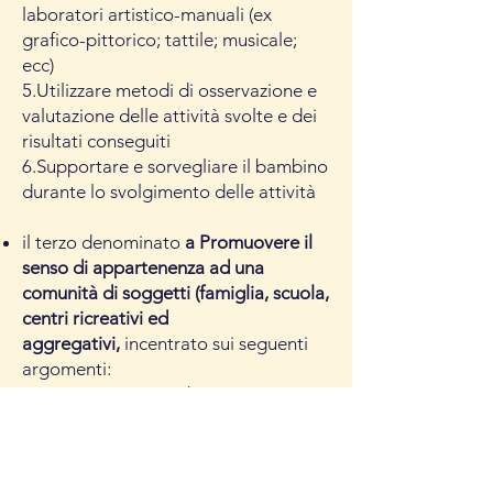
laboratori artistico-manuali (ex
grafico-pittorico; tattile; musicale;
ecc)
5.Utilizzare metodi di osservazione e
valutazione delle attività svolte e dei
risultati conseguiti
6.Supportare e sorvegliare il bambino
durante lo svolgimento delle attività
il terzo denominato
a Promuovere il
senso di appartenenza ad una
comunità di soggetti (famiglia, scuola,
centri ricreativi ed
aggregativi,
incentrato sui seguenti
argomenti:
1.Favorire processi di partecipazione
attiva e promuovere percorsi di
autonomia individuale e di
costruzione del sé