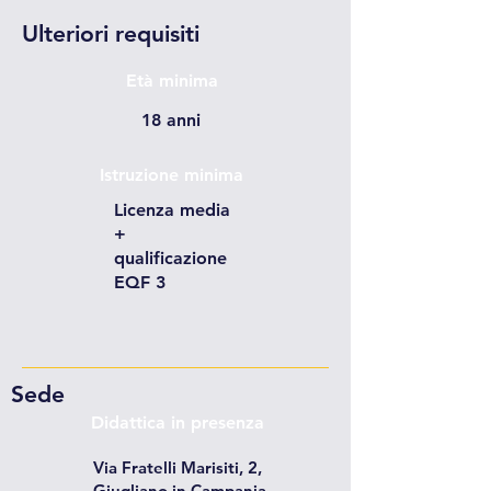
Ulteriori requisiti
Età minima
18 anni
Istruzione minima
Licenza media
+
qualificazione
EQF 3
Sede
Didattica in presenza
Via Fratelli Marisiti, 2,
Giugliano in Campania,