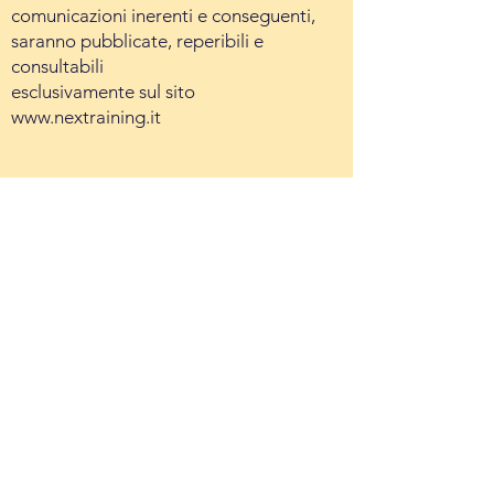
comunicazioni inerenti e conseguenti,
saranno pubblicate, reperibili e
consultabili
esclusivamente sul sito
www.nextraining.it
30/05/2023
Si comunica che le selezioni per
l’ammissione al corso di formazione
"
Tecnico per la depurazione delle
acque"
si terranno presso
Università
degli Studi di Napoli “Parthenope”
presso Dipartimento di Ingegneria isola
C4 del Centro Direzionale, primo piano
,
Napoli il giorno
05.06.2023
alle ore
14.30.