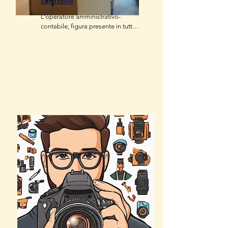
contabile
L’operatore amministrativo-
contabile, figura presente in tutte 
aziende ed indispensabile la 
gestione operativa delle attivita' 
economico-finanziarie e fiscali 
attraverso la realizzazione delle 
scritture contabili e la cura degli 
adempimenti fiscali, previdenziali 
ed amministrativi previsti dalle 
normative di riferimento e dal 
sistema aziendale.