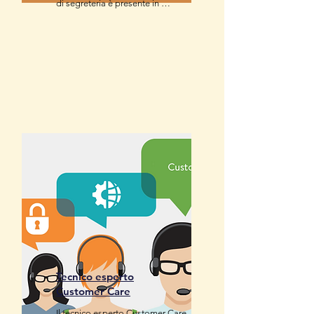
di segreteria è presente in 
qualsivoglia contesto aziendale e 
si occupa sia del disbrigo di 
pratiche burocratiche, o pratiche 
con banche, istituti di crediti, 
assicurazioni, che di svolgere 
attività di supporto 
all’organizzazione di riunioni, 
predisposizione di testi e 
comunicazioni.
Tecnico esperto
Customer Care
Il tecnico esperto Customer Care 