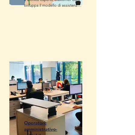
sviluppa il modello di assistenza 
ai clienti e definisce il sistema di 
accoglienza a assistenza tecnica 
al cliente, gestisce e coordina gli 
addetti al servizio, che spesso 
sono operatori di call center o 
help desker che interagiscono via 
web, ed è responsabile della 
soddisfazione dei clienti e degli 
utenti che accedono al servizio.
Operatore
amministrativo-