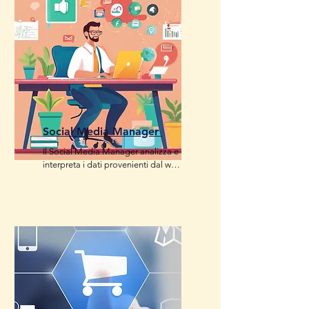
Social Media Manager
Il Social Media Manager analizza e 
interpreta i dati provenienti dal web 
e dai social media attraverso tools 
di analisi e ascolto della rete, per 
individuare trend e identificare i 
target delle attività di marketing e 
comunicazione.