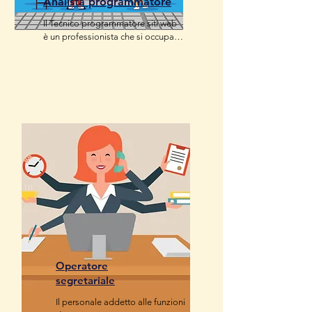
Analista programmatore
Il Tecnico programmatore siti web 
è un professionista che si occupa 
di progettare, creare e gestire 
applicazioni e siti web attraverso 
linguaggi di programmazione. Il 
suo scopo principale è quello di 
realizzare pagine e app che siano 
efficaci, che funzionino 
correttamente e che soddisfino le 
necessità dell'azienda o del cliente 
per cui lavora.
Operatore
segretariale
Il personale addetto alle funzioni 